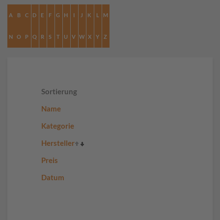
A
B
C
D
E
F
G
H
I
J
K
L
M
N
O
P
Q
R
S
T
U
V
W
X
Y
Z
Sortierung
Name
Kategorie
Hersteller
Preis
Datum