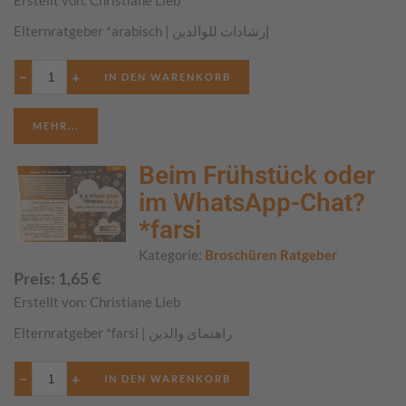
Erstellt von:
Christiane Lieb
Elternratgeber *arabisch | إرشادات للوالدين
−
+
MEHR...
Beim Frühstück oder
im WhatsApp-Chat?
*farsi
Kategorie:
Broschüren Ratgeber
Preis:
1,65
€
Erstellt von:
Christiane Lieb
Elternratgeber *farsi | راهنمای والدین
−
+