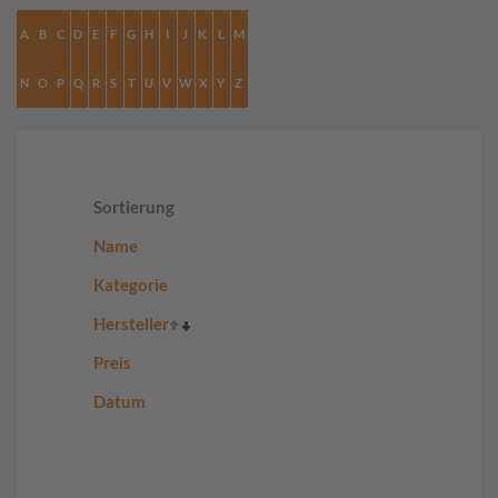
A
B
C
D
E
F
G
H
I
J
K
L
M
N
O
P
Q
R
S
T
U
V
W
X
Y
Z
Sortierung
Name
Kategorie
Hersteller
Preis
Datum