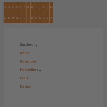
A
B
C
D
E
F
G
H
I
J
K
L
M
N
O
P
Q
R
S
T
U
V
W
X
Y
Z
Sortierung
Name
Kategorie
Hersteller
Preis
Datum