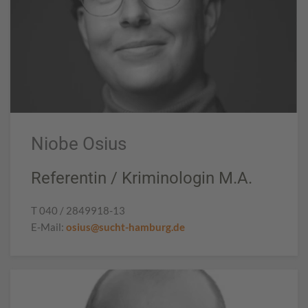
Niobe Osius
Referentin / Kriminologin M.A.
T 040 / 2849918-13
E-Mail:
osius@sucht-hamburg.de