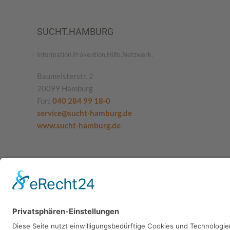
SUCHT.HAMBURG
Information.Prävention.Hilfe.Netzwerk.
Baumeisterstr. 2
20099 Hamburg
Fon:
040 284 99 18-0
service@sucht-hamburg.de
www.sucht-hamburg.de