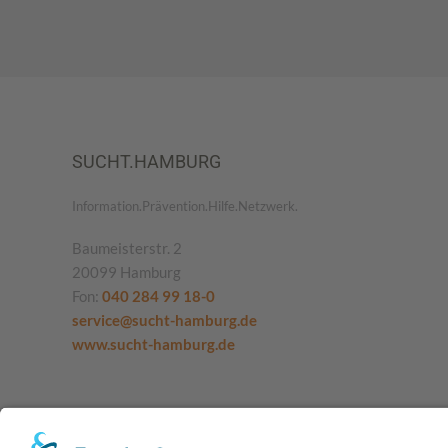
SUCHT.HAMBURG
Information.Prävention.Hilfe.Netzwerk.
Baumeisterstr. 2
20099 Hamburg
Fon:
040 284 99 18-0
service@sucht-hamburg.de
www.sucht-hamburg.de