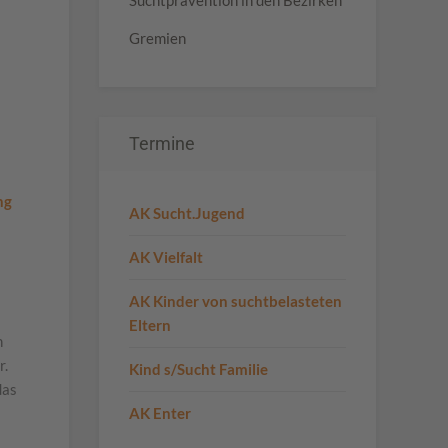
Suchtprävention in den Bezirken
Gremien
Termine
ng
AK Sucht.Jugend
AK Vielfalt
AK Kinder von suchtbelasteten
Eltern
n
r.
Kind s/Sucht Familie
das
AK Enter