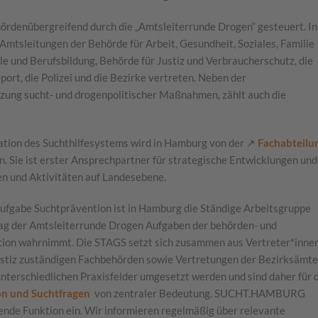
ördenübergreifend durch die „Amtsleiterrunde Drogen“ gesteuert. In
Amtsleitungen der Behörde für Arbeit, Gesundheit, Soziales, Familie
le und Berufsbildung, Behörde für Justiz und Verbraucherschutz, die
port, die Polizei und die Bezirke vertreten. Neben der
ng sucht- und drogenpolitischer Maßnahmen, zählt auch die
ation des Suchthilfesystems wird in Hamburg von der ↗
Fachabteilu
 Sie ist erster Ansprechpartner für strategische Entwicklungen und
n und Aktivitäten auf Landesebene.
ufgabe Suchtprävention ist in Hamburg die Ständige Arbeitsgruppe
rag der Amtsleiterrunde Drogen Aufgaben der behörden- und
ion wahrnimmt. Die STAGS setzt sich zusammen aus Vertreter*inne
Justiz zuständigen Fachbehörden sowie Vertretungen der Bezirksämte
 unterschiedlichen Praxisfelder umgesetzt werden und sind daher für 
on und Suchtfragen
von zentraler Bedeutung. SUCHT.HAMBURG
ende Funktion ein. Wir informieren regelmäßig über relevante