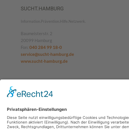
SUCHT.HAMBURG
Information.Prävention.Hilfe.Netzwerk.
Baumeisterstr. 2
20099 Hamburg
Fon:
040 284 99 18-0
service@sucht-hamburg.de
www.sucht-hamburg.de