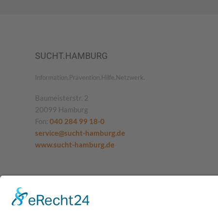
SUCHT.HAMBURG
Information.Prävention.Hilfe.Netzwerk.
Baumeisterstr. 2
20099 Hamburg
Fon:
040 284 99 18-0
service@sucht-hamburg.de
www.sucht-hamburg.de