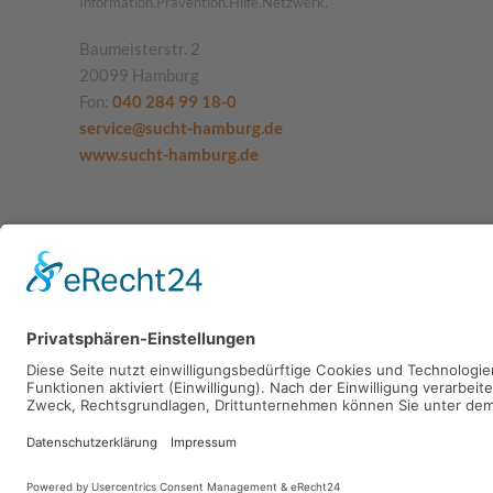
Information.Prävention.Hilfe.Netzwerk.
Baumeisterstr. 2
20099 Hamburg
Fon:
040 284 99 18-0
service@sucht-hamburg.de
www.sucht-hamburg.de
SUCHT.HAMBURG gGmbH