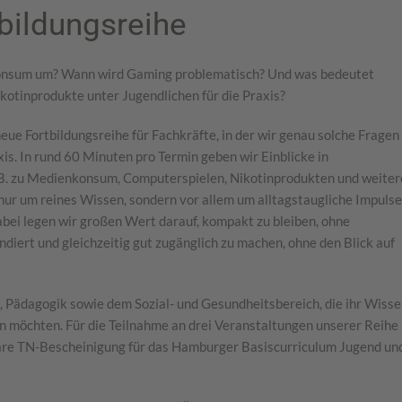
bildungsreihe
onsum um? Wann wird Gaming problematisch? Und was bedeutet
kotinprodukte unter Jugendlichen für die Praxis?
 Fortbildungsreihe für Fachkräfte, in der wir genau solche Fragen
xis. In rund 60 Minuten pro Termin geben wir Einblicke in
. B. zu Medienkonsum, Computerspielen, Nikotinprodukten und weite
nur um reines Wissen, sondern vor allem um alltagstaugliche Impulse
abei legen wir großen Wert darauf, kompakt zu bleiben, ohne
undiert und gleichzeitig gut zugänglich zu machen, ohne den Blick auf
g, Pädagogik sowie dem Sozial- und Gesundheitsbereich, die ihr Wiss
en möchten. Für die Teilnahme an drei Veranstaltungen unserer Reihe
 TN-Bescheinigung für das Hamburger Basiscurriculum Jugend un