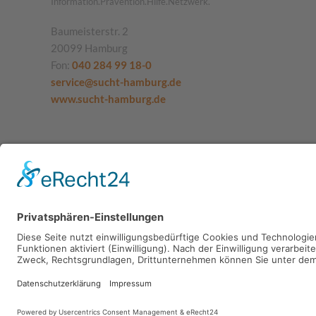
Information.Prävention.Hilfe.Netzwerk.
Baumeisterstr. 2
20099 Hamburg
Fon:
040 284 99 18-0
service@sucht-hamburg.de
www.sucht-hamburg.de
SUCHT.HAMBURG gGmbH