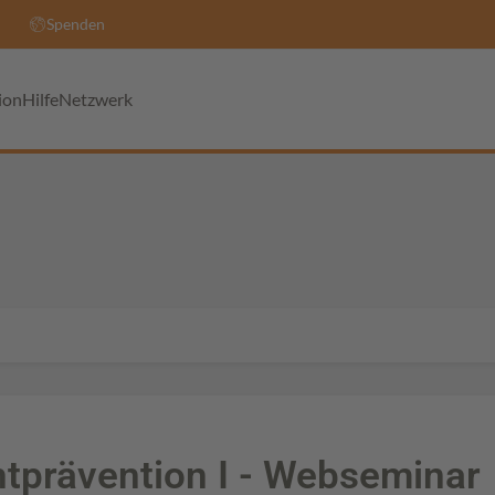
Spenden
ion
Hilfe
Netzwerk
tprävention I - Webseminar