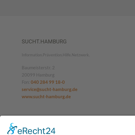
SUCHT.HAMBURG
Information.Prävention.Hilfe.Netzwerk.
Baumeisterstr. 2
20099 Hamburg
Fon:
040 284 99 18-0
service@sucht-hamburg.de
www.sucht-hamburg.de