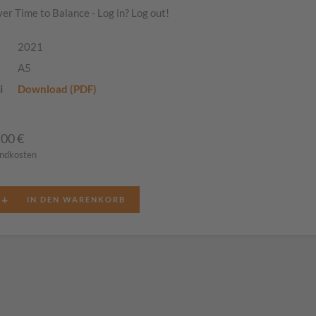
yer Time to Balance - Log in? Log out!
2021
A5
i
Download (PDF)
,00
€
andkosten
+