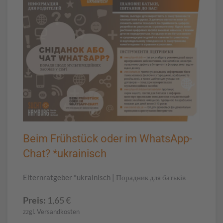
Beim Frühstück oder im WhatsApp-
Chat? *ukrainisch
Elternratgeber *ukrainisch | Порадник для батьків
Preis:
1,65
€
zzgl. Versandkosten