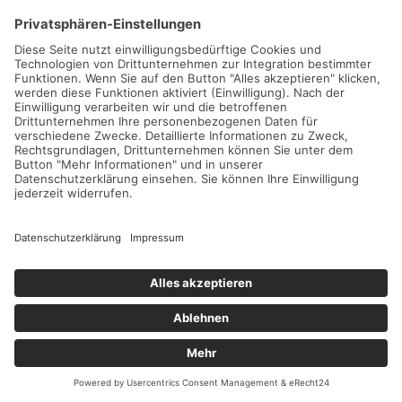
zzgl. Versandkosten
−
+