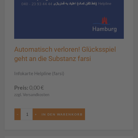
Automatisch verloren! Glücksspiel
geht an die Substanz farsi
Infokarte Helpline (farsi)
Preis:
0,00
€
zzgl. Versandkosten
−
+