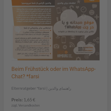
Beim Frühstück oder im WhatsApp-
Chat? *farsi
Elternratgeber *farsi | راهنمای والدین
Preis:
1,65
€
zzgl. Versandkosten