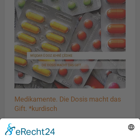
Medikamente. Die Dosis macht das
Gift. *kurdisch
Postkartenmotiv Medikamente
Preis:
0,45
€