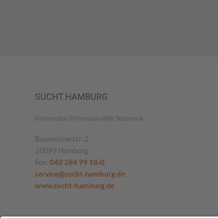
SUCHT.HAMBURG
Information.Prävention.Hilfe.Netzwerk.
Baumeisterstr. 2
20099 Hamburg
Fon:
040 284 99 18-0
service@sucht-hamburg.de
www.sucht-hamburg.de