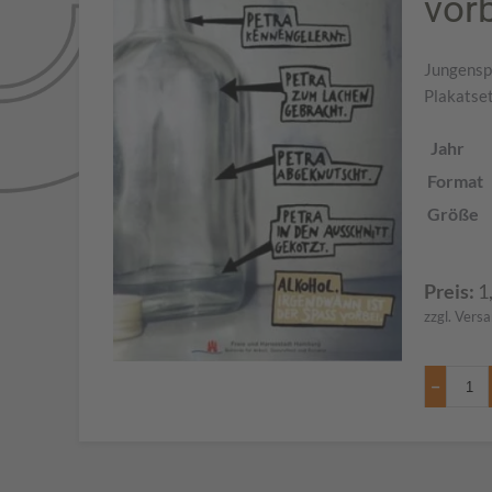
vorb
Jungenspe
Plakatset
Jahr
Format
Größe
Preis:
1
zzgl. Vers
−