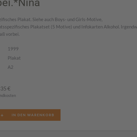
bei.*Nina
ifisches Plakat. Siehe auch Boys- und Girls-Motive,
tsspezifisches Plakatset (5 Motive) und Infokarten Alkohol. Irgend
paß vorbei.
1999
Plakat
A2
,35
€
andkosten
+