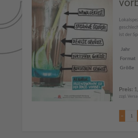
vor
Lokalspez
geschlech
ist der S
Jahr
Format
Größe
Preis:
1
zzgl. Vers
−