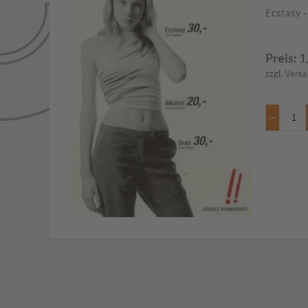
Ecstasy -
Preis:
1
zzgl. Vers
−