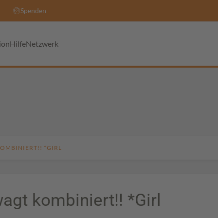
Spenden
ion
Hilfe
Netzwerk
OMBINIERT!! *GIRL
agt kombiniert!! *Girl