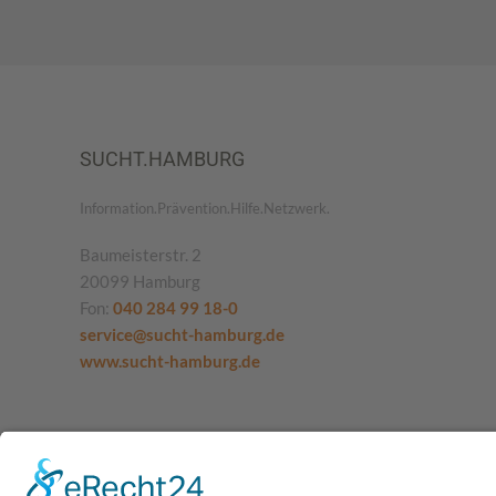
SUCHT.HAMBURG
Information.Prävention.Hilfe.Netzwerk.
Baumeisterstr. 2
20099 Hamburg
Fon:
040 284 99 18-0
service@sucht-hamburg.de
www.sucht-hamburg.de