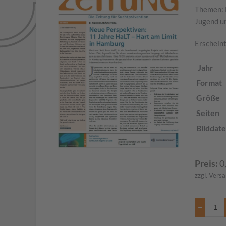
Themen: 
Jugend u
Erscheint
Jahr
Format
Größe
Seiten
Bilddate
Preis:
0
zzgl. Vers
−