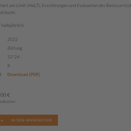
Hart am Limit (HaLT), Essstörungen und Evaluation des Basiscurric
nd Sucht.
 halbjährlich.
2022
Zeitung
32*24
8
i
Download (PDF)
,00
€
andkosten
+