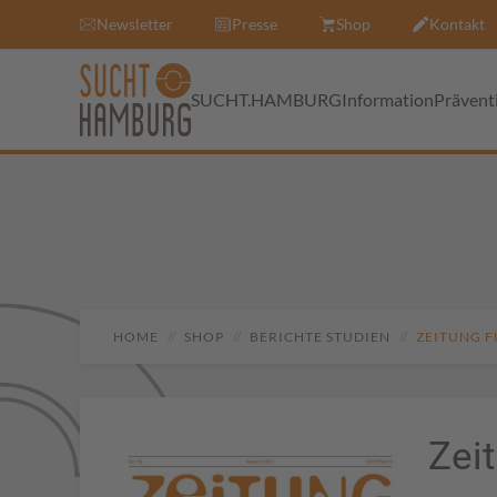
Newsletter
Presse
Shop
Kontakt
SUCHT.HAMBURG
Information
Prävent
HOME
SHOP
BERICHTE STUDIEN
ZEITUNG F
Zei