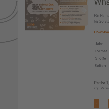
Wha
Für Hambu
bis 20 St
Downlo
Jahr
Format
Größe
Seiten
Preis:
1
zzgl. Vers
−