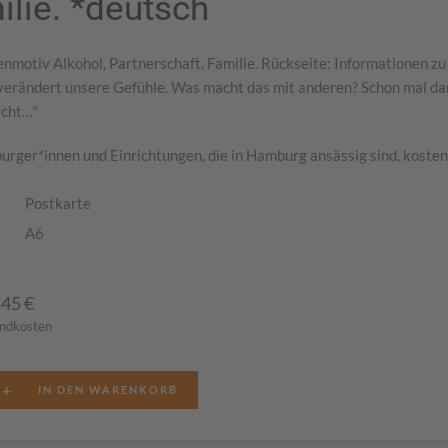
ilie. *deutsch
nmotiv Alkohol, Partnerschaft, Familie. Rückseite: Informationen zu
 verändert unsere Gefühle. Was macht das mit anderen? Schon mal d
acht…“
rger*innen und Einrichtungen, die in Hamburg ansässig sind, kostenf
Postkarte
A6
,45
€
andkosten
+