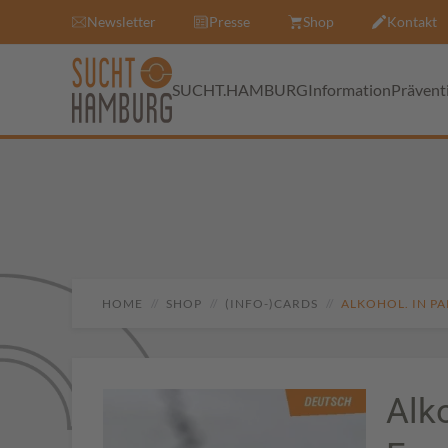
Newsletter
Presse
Shop
Kontakt
SUCHT.HAMBURG
Information
Prävent
HOME
SHOP
(INFO-)CARDS
ALKOHOL. IN P
Alk