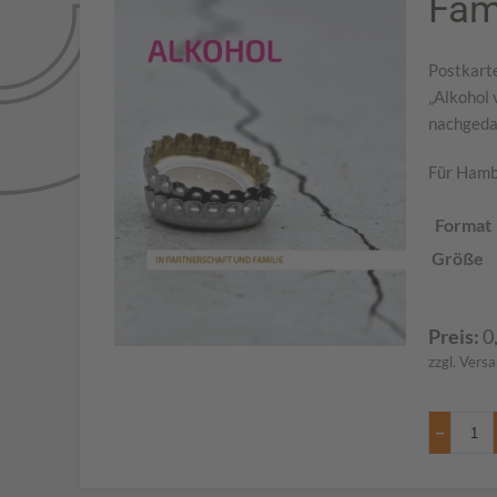
Fam
Postkarte
„Alkohol
nachged
Für Hambu
Format
Größe
Preis:
0
zzgl. Vers
−