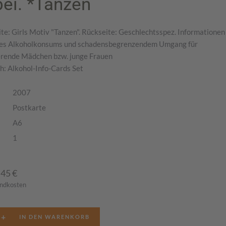
bei. *Tanzen
te: Girls Motiv "Tanzen". Rückseite: Geschlechtsspez. Informationen
des Alkoholkonsums und schadensbegrenzendem Umgang für
rende Mädchen bzw. junge Frauen
h: Alkohol-Info-Cards Set
2007
Postkarte
A6
1
,45
€
andkosten
+