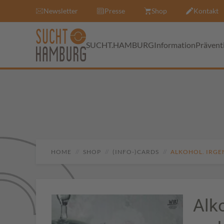
Newsletter
Presse
Shop
Kontakt
SUCHT.HAMBURG
Information
Prävent
HOME
SHOP
(INFO-)CARDS
ALKOHOL. IRGEN
Alk