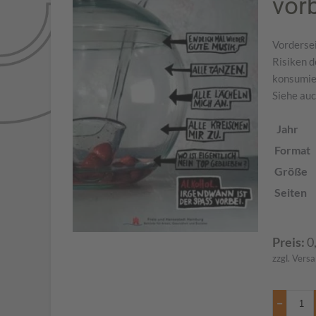
vor
Vordersei
Risiken 
konsumie
Siehe auc
Jahr
Format
Größe
Seiten
Preis:
0
zzgl. Vers
−