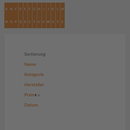
A
B
C
D
E
F
G
H
I
J
K
L
M
N
O
P
Q
R
S
T
U
V
W
X
Y
Z
Sortierung
Name
Kategorie
Hersteller
Preis
Datum