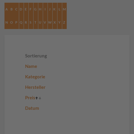
A
B
C
D
E
F
G
H
I
J
K
L
M
N
O
P
Q
R
S
T
U
V
W
X
Y
Z
Sortierung
Name
Kategorie
Hersteller
Preis
Datum