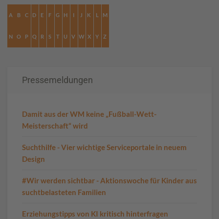
A
B
C
D
E
F
G
H
I
J
K
L
M
N
O
P
Q
R
S
T
U
V
W
X
Y
Z
Pressemeldungen
Damit aus der WM keine „Fußball-Wett-
Meisterschaft“ wird
Suchthilfe - Vier wichtige Serviceportale in neuem
Design
#Wir werden sichtbar - Aktionswoche für Kinder aus
suchtbelasteten Familien
Erziehungstipps von KI kritisch hinterfragen