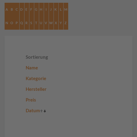
A
B
C
D
E
F
G
H
I
J
K
L
M
N
O
P
Q
R
S
T
U
V
W
X
Y
Z
Sortierung
Name
Kategorie
Hersteller
Preis
Datum