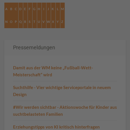
A
B
C
D
E
F
G
H
I
J
K
L
M
N
O
P
Q
R
S
T
U
V
W
X
Y
Z
Pressemeldungen
Damit aus der WM keine „Fußball-Wett-
Meisterschaft“ wird
Suchthilfe - Vier wichtige Serviceportale in neuem
Design
#Wir werden sichtbar - Aktionswoche für Kinder aus
suchtbelasteten Familien
Erziehungstipps von KI kritisch hinterfragen