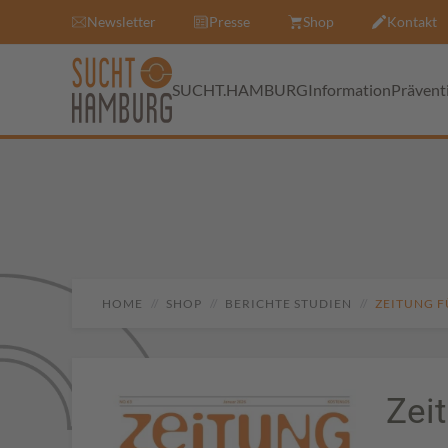
Newsletter
Presse
Shop
Kontakt
SUCHT.HAMBURG
Information
Prävent
HOME
SHOP
BERICHTE STUDIEN
ZEITUNG F
Zei