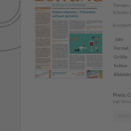
Themen: 
Schulen 
Erscheint
Jahr
Format
Größe
Seiten
Bilddate
Preis:
0
zzgl. Vers
NICH