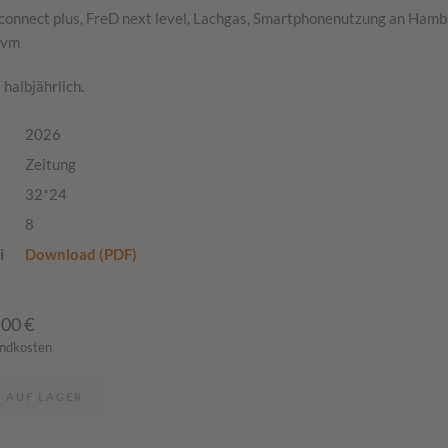
connect plus, FreD next level, Lachgas, Smartphonenutzung an Ham
uvm
 halbjährlich.
2026
Zeitung
32*24
8
i
Download (PDF)
,00
€
andkosten
T AUF LAGER