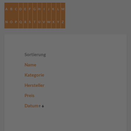
A
B
C
D
E
F
G
H
I
J
K
L
M
N
O
P
Q
R
S
T
U
V
W
X
Y
Z
Sortierung
Name
Kategorie
Hersteller
Preis
Datum