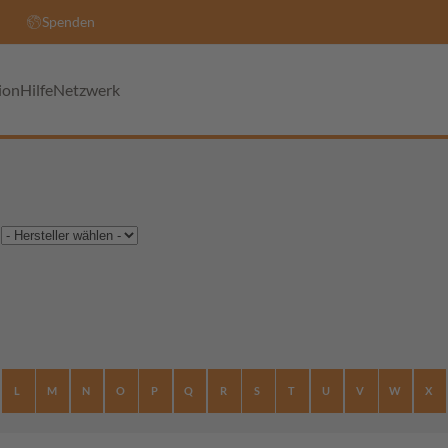
Spenden
ion
Hilfe
Netzwerk
L
M
N
O
P
Q
R
S
T
U
V
W
X