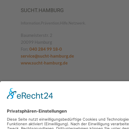
SUCHT.HAMBURG
Information.Prävention.Hilfe.Netzwerk.
Baumeisterstr. 2
20099 Hamburg
Fon:
040 284 99 18-0
service@sucht-hamburg.de
www.sucht-hamburg.de