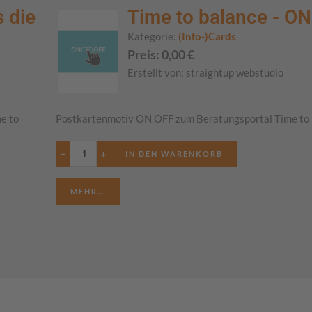
 die
Time to balance - O
Kategorie:
(Info-)Cards
Preis:
0,00
€
Erstellt von:
straightup webstudio
e to
Postkartenmotiv ON OFF zum Beratungsportal Time to
−
+
MEHR...