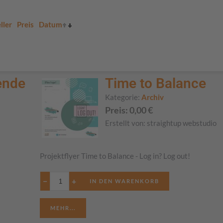
ller
Preis
Datum
ende
Time to Balance
Kategorie:
Archiv
Preis:
0,00
€
Erstellt von:
straightup webstudio
Projektflyer Time to Balance - Log in? Log out!
−
+
MEHR...