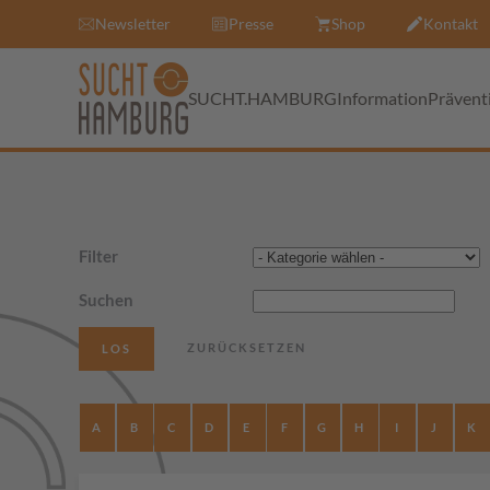
Newsletter
Presse
Shop
Kontakt
SUCHT.HAMBURG
Information
Prävent
Filter
Suchen
A
B
C
D
E
F
G
H
I
J
K