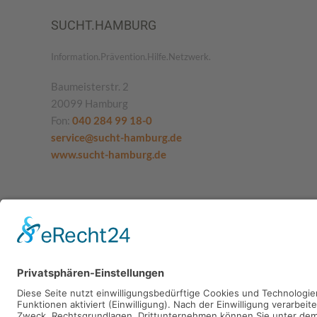
SUCHT.HAMBURG
Information.Prävention.Hilfe.Netzwerk.
Baumeisterstr. 2
20099 Hamburg
Fon:
040 284 99 18-0
service@sucht-hamburg.de
www.sucht-hamburg.de