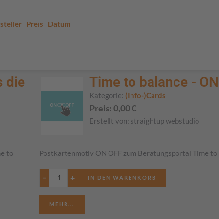
steller
Preis
Datum
 die
Time to balance - O
Kategorie:
(Info-)Cards
Preis:
0,00
€
Erstellt von:
straightup webstudio
e to
Postkartenmotiv ON OFF zum Beratungsportal Time to
−
+
MEHR...