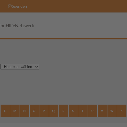
Spenden
ion
Hilfe
Netzwerk
L
M
N
O
P
Q
R
S
T
U
V
W
X