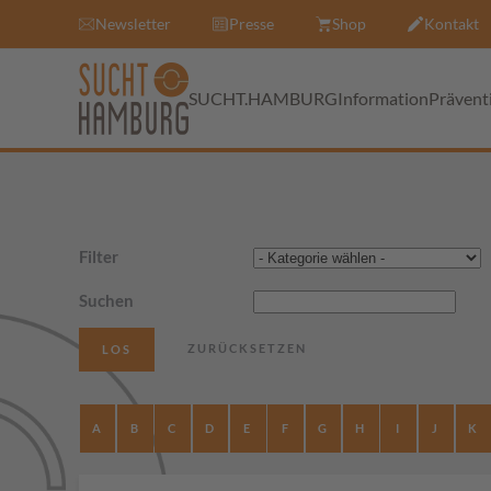
Newsletter
Presse
Shop
Kontakt
SUCHT.HAMBURG
Information
Prävent
Filter
Suchen
A
B
C
D
E
F
G
H
I
J
K