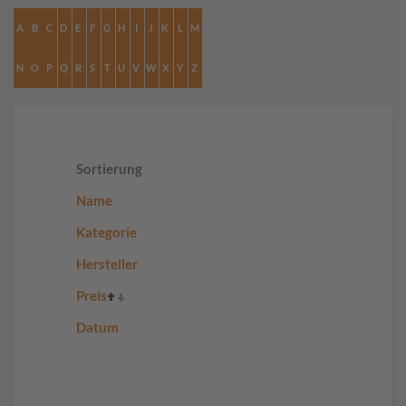
A
B
C
D
E
F
G
H
I
J
K
L
M
N
O
P
Q
R
S
T
U
V
W
X
Y
Z
Sortierung
Name
Kategorie
Hersteller
Preis
Datum