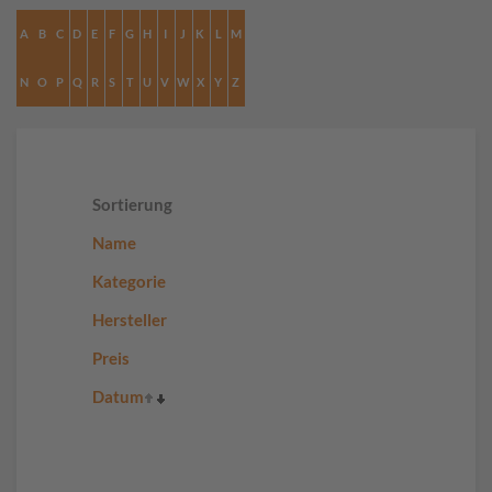
A
B
C
D
E
F
G
H
I
J
K
L
M
N
O
P
Q
R
S
T
U
V
W
X
Y
Z
Sortierung
Name
Kategorie
Hersteller
Preis
Datum