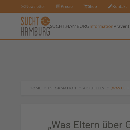
Newsletter
Presse
Shop
Kontakt
SUCHT.HAMBURG
Information
Prävent
HOME
INFORMATION
AKTUELLES
„WAS ELT
„Was Eltern über G