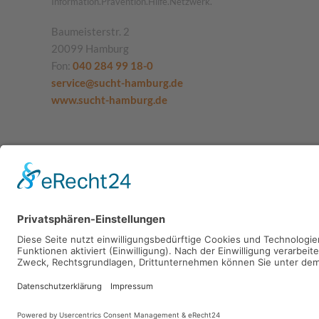
Information.Prävention.Hilfe.Netzwerk.
Baumeisterstr. 2
20099 Hamburg
Fon:
040 284 99 18-0
service@sucht-hamburg.de
www.sucht-hamburg.de
SUCHT.HAMBURG gGmbH