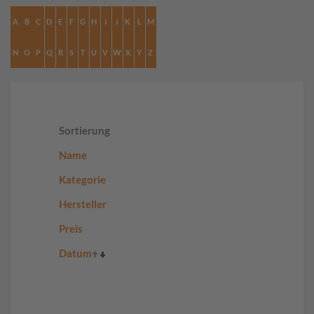
A
B
C
D
E
F
G
H
I
J
K
L
M
N
O
P
Q
R
S
T
U
V
W
X
Y
Z
Sortierung
Name
Kategorie
Hersteller
Preis
Datum